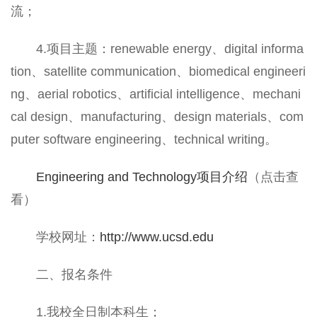
流；
4.项目主题：renewable energy、digital informa
tion、satellite communication、biomedical engineeri
ng、aerial robotics、artificial intelligence、mechani
cal design、manufacturing、design materials、com
puter software engineering、technical writing。
Engineering and Technology项目介绍
（点击查
看）
学校网址：
http://www.ucsd.edu
二、报名条件
1.我校全日制本科生；