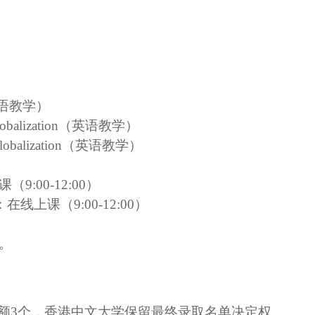
语教学）
obalization
（英语教学）
lobalization
（英语教学）
课（
9:0
0
-
12
:0
0
）
：在线上课（
9:0
0
-
12
:0
0
）
。
额
3
个，香港中文大学保留最终录取名单决定权。