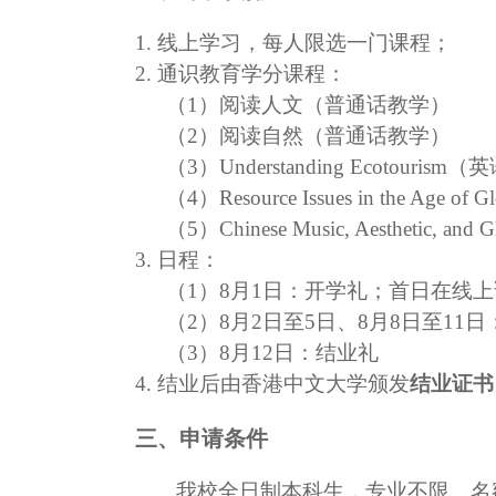
1
.
线上学习
，每人限选一门课程
；
2
.
通识教育学分课程
：
（
1
）阅读人文（普通话教学）
（
2
）阅读自然（普通话教学）
（
3
）
Understanding
Ecotourism
（英
（
4
）
Resource Issues in the Age of Gl
（
5
）
Chinese Music, Aesthetic, and G
3
.
日程
：
（
1
）
8
月
1
日：开学礼；首日在线上
（
2
）
8
月
2
日至
5
日、
8
月
8
日至
1
1
日
（
3
）
8
月
1
2
日：结业礼
4
.
结业后由香港中文大学颁发
结业证书
三、申请条件
我校全日制本科生，专业不限。
名