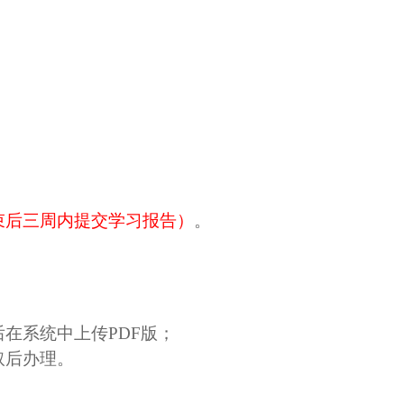
束后三周内提交学习报告）
。
后在系统中上传
PDF
版；
取后办理。