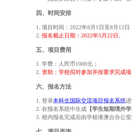
四、时间安排
1
.
项目
时间
：
2
022
年
8
月
1
日至
8
月
1
2
日
2
.
报名截止日期：
2
022
年
5
月
2
2
日
。
五、项目费用
1
.
学费：人民币
1
000
元
；
2
.
资助：学校拟对参加并按要求完成项
六、报名方法
1
.
登录
本科生国际交流项目报名系统
进
2
.
在报名系统中生成
【学生短期境外学
3
.
校内报名完成后由学校港澳台办公室
七、项目咨询