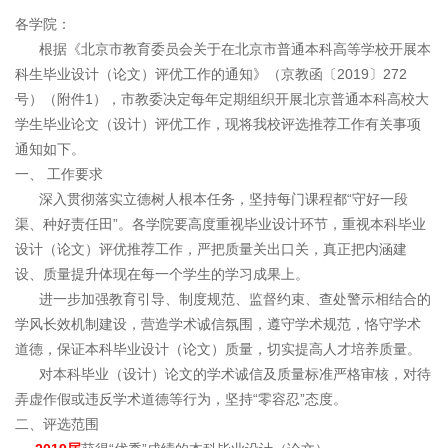
各学院：
根据《北京市教育委员会关于在北京市普通本科高等学校开展本
科生毕业设计（论文）评优工作的通知》（京教函〔2019〕272
号）（附件1），市教委决定每年定期组织开展北京普通本科高校大
学生毕业论文（设计）评优工作，现将我校评选推荐工作有关事项
通知如下。
一、 工作要求
深入贯彻落实立德树人根本任务，坚持每门课程都“守好一段
渠、种好责任田”。各学院要高度重视毕业设计环节，重视本科毕业
设计（论文）评优推荐工作，严把质量关出口关，真正把内涵建
设、质量提升体现在每一个学生的学习成果上。
进一步加强教育引导、制度规范、监督约束、查处警示相结合的
学风长效机制建设，营造学术诚信氛围，遵守学术规范，恪守学术
道德，保证本科毕业设计（论文）质量，切实提高人才培养质量。
对本科毕业（设计）论文的学术诚信及质量标准严格审核，对待
弄虚作假或违反学术道德等行为，坚持“零容忍”态度。
二、评选范围